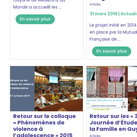
Guyane de Médecins du
Articles
Monde a accueilli les ...
31 mars 2016 |
Actuali
En savoir plus
Le projet initié en 201
en place par la Mutual
Française de ...
En savoir plus
Retour sur le colloque
Retour sur les «
« Phénomènes de
Journée d’Étude
violence à
la Famille en Gu
l’adolescence » 2015
Articles