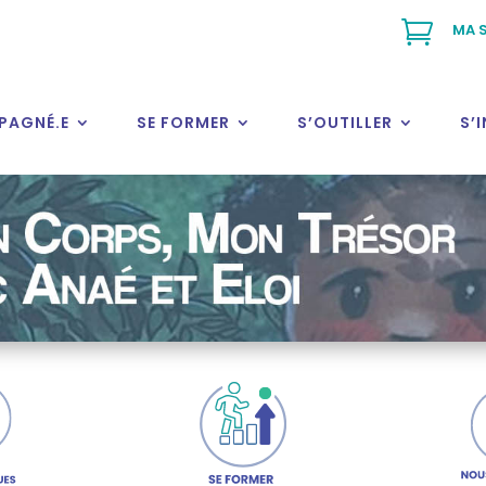

MA S
PAGNÉ.E
SE FORMER
S’OUTILLER
S’