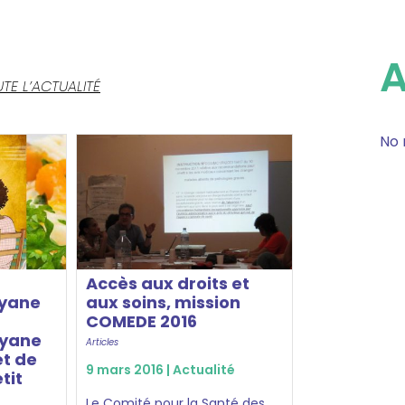
TE L’ACTUALITÉ
No 
Accès aux droits et
uyane
aux soins, mission
COMEDE 2016
uyane
Articles
et de
9 mars 2016 |
Actualité
tit
Le Comité pour la Santé des