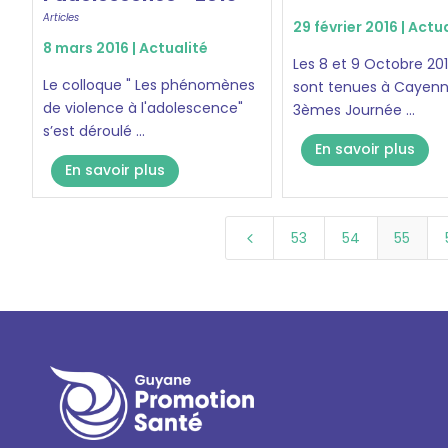
Articles
29 février 2016 |
Actua
8 mars 2016 |
Actualité
Les 8 et 9 Octobre 201
Le colloque " Les phénomènes
sont tenues à Cayenn
de violence à l'adolescence"
3èmes Journée ...
s’est déroulé ...
En savoir plus
En savoir plus
53
54
55
4