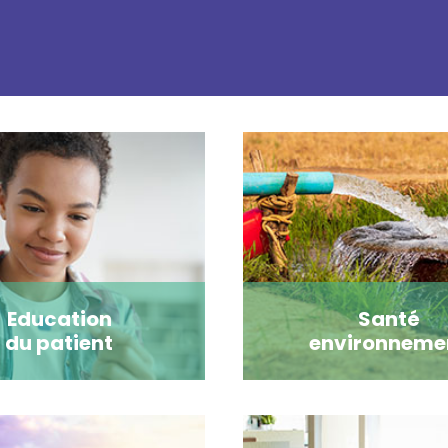
Education
Santé
du patient
environneme