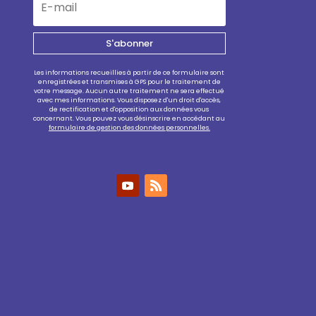
S'abonner
Les informations recueillies à partir de ce formulaire sont
enregistrées et transmises à GPS pour le traitement de
votre message. Aucun autre traitement ne sera effectué
avec mes informations. Vous disposez d'un droit d'accès,
de rectification et d'opposition aux données vous
concernant. Vous pouvez vous désinscrire en accédant au
formulaire de gestion des données personnelles.