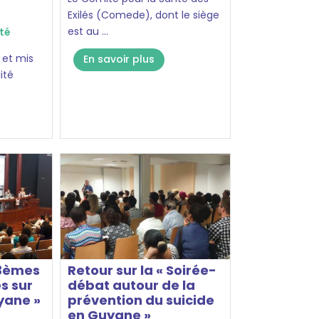
Exilés (Comede), dont le siège
est au ...
té
4 et mis
En savoir plus
ité
 3èmes
Retour sur la « Soirée-
s sur
débat autour de la
yane »
prévention du suicide
en Guyane »