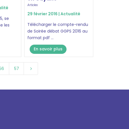
Articles
lité
29 février 2016 |
Actualité
5, se
Télécharger le compte-rendu
e les
de Soirée débat GGPS 2016 au
format pdf ...
En savoir plus
56
57
5