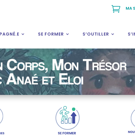

MA S
PAGNÉ.E
SE FORMER
S’OUTILLER
S’