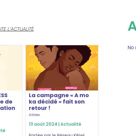
TE L’ACTUALITÉ
No 
ESS
La campagne « A mo
e de
ka décidé » fait son
vation
retour !
Articles
13 août 2024 |
Actualité
ité
Portée par le Réseau Kikiwi