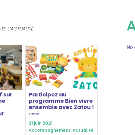
TE L’ACTUALITÉ
No 
f sur
Participez au
me
programme Bien vivre
ensemble avec Zatou !
ur
Articles
21 juin 2021 |
Accompagnement
,
Actualité