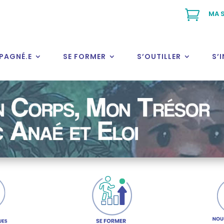

MA S
PAGNÉ.E
SE FORMER
S’OUTILLER
S’