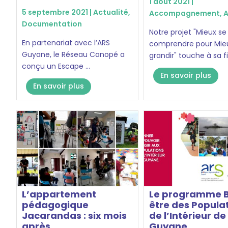
1 août 2021 |
5 septembre 2021 |
Actualité
,
Accompagnement
,
A
Documentation
Notre projet "Mieux se
En partenariat avec l’ARS
comprendre pour Mie
Guyane, le Réseau Canopé a
grandir" touche à sa fin
conçu un Escape ...
En savoir plus
En savoir plus
L’appartement
Le programme B
pédagogique
être des Popula
Jacarandas : six mois
de l’Intérieur de
après…
Guyane