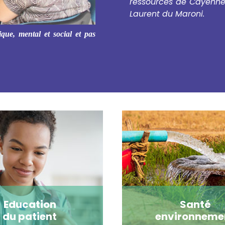
ressources de Cayenne 
Laurent du Maroni.
ique, mental et social et pas
Education
Santé
du patient
environneme