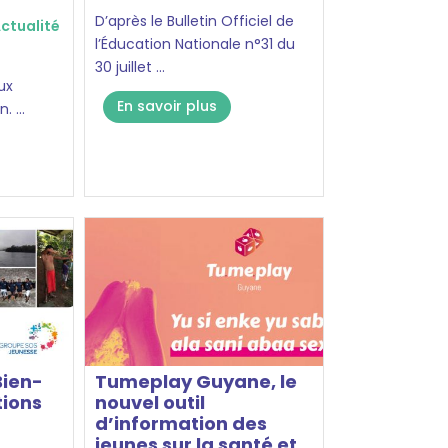
D’après le Bulletin Officiel de
ctualité
l’Éducation Nationale n°31 du
30 juillet ...
ux
En savoir plus
. ...
ien-
Tumeplay Guyane, le
tions
nouvel outil
d’information des
jeunes sur la santé et