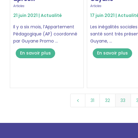
Articles
Articles
21 juin 2021 |
Actualité
17 juin 2021 |
Actualit
Il y a six mois, l’Appartement
Les inégalités sociales
Pédagogique (AP) coordonné
santé sont très prése
par Guyane Promo ...
Guyane, ...
En savoir plus
En savoir plus
31
32
33
4