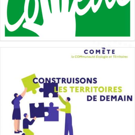
+
Formation du Comede – Droit au séjour pour
raison médicale
Agenda
Accès aux droits et aux soins
,
Guyane
,
Formations du
réseau
5 novembre 2026
+