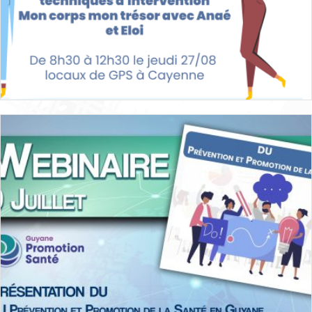
+
Découvrez Mon Corps Mon Trésor avec
Anaé et Éloi — POTI le 27 août à Cayenne
Agenda
Santé sexuelle et reproductive
,
Guyane
,
Formations et
ateliers GPS
27 août 2026
+