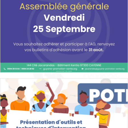
Formation
,
Médiation en santé
,
Guyane
,
Formations du
réseau
11 septembre 2026
+
Assemblée générale de Guyane
Promotion Santé – vendredi 25 septembre
2026
Agenda
Guyane
31 août 2026