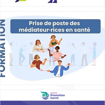
Rencontres nationales de la transition
écologique dans les territoires
Agenda
Santé Environnement
,
webinaire
,
En ligne
,
Evènements du
réseau
17 septembre 2026
+
Formation « Prise de poste des
médiateur·ices en santé »
Agenda