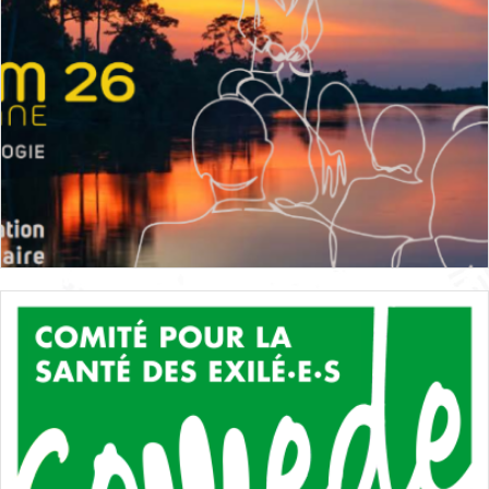
Accompagnement du patient
,
Débat
,
Echange de
pratiques
,
Recherche-etudes
,
Soins
,
Guyane
,
Evènements
du réseau
18 novembre 2026
+
ONCOTOM 2026 : la Guyane accueille le 13ᵉ
Congrès de Cancérologie
Agenda
Accès aux droits et aux soins
,
Accompagnement du
patient
,
Recherche-etudes
,
Réseau ou Association de
professionnels
,
Soins
,
Guyane
,
Evènements du réseau
18 novembre 2026