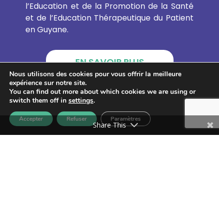
l’Education et de la Promotion de la Santé
et de l’Education Thérapeutique du Patient
en Guyane.
EN SAVOIR PLUS
Nous utilisons des cookies pour vous offrir la meilleure
expérience sur notre site.
You can find out more about which cookies we are using or
switch them off in
settings
.
GUYANE PROMOTION SANTÉ
Accepter
Refuser
Paramètres
Share This
CAYENNE :
Adresse : 4 Rue du Gouv Felix Eboue,
97300 Cayenne, Guyane française
SAINT-LAURENT DU MARONI :
Adresse : 4 Résidence des Jasmins – 21 rue