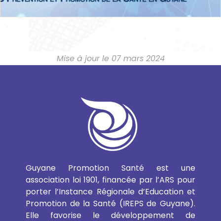
Webinaire : Présentation du DU
Prévention et Promotion de la Santé en
Guyane
Mise à jour le 07 mars 2024
Agenda
webinaire
,
En ligne
,
Formations et ateliers GPS
18 juillet 2026
+
Guyane Promotion Santé est une
association loi 1901, financée par l’ARS pour
porter l’Instance Régionale d’Education et
Promotion de la Santé (IREPS de Guyane).
Elle favorise le développement de