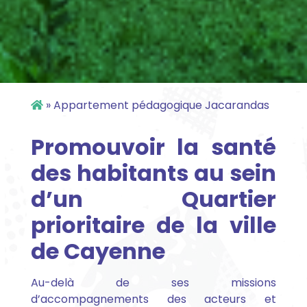
»
Appartement pédagogique Jacarandas
Promouvoir la santé
des habitants au sein
d’un Quartier
prioritaire de la ville
de Cayenne
Au-delà de ses missions
d’accompagnements des acteurs et