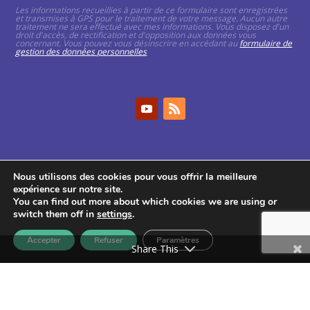
Les informations recueillies à partir de ce formulaire sont enregistrées
et transmises à GPS pour le traitement de votre message. Aucun autre
traitement ne sera effectué avec mes informations. Vous disposez d'un
droit d'accès, de rectification et d'opposition aux données vous
concernant. Vous pouvez vous désinscrire en accédant au
formulaire de
gestion des données personnelles
Nous utilisons des cookies pour vous offrir la meilleure
GPS
2026
– Tous droits réservés –
Mentions
expérience sur notre site.
légales
–
Politique de confidentialité
You can find out more about which cookies we are using or
switch them off in
settings
.
Mise à jour le 04 avril 2025
Accepter
Refuser
Paramètres
Share This