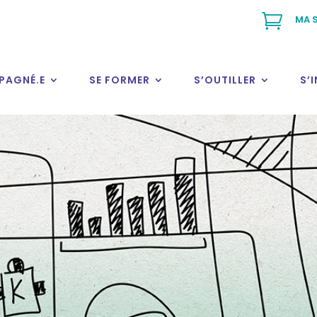

MA S
PAGNÉ.E
SE FORMER
S’OUTILLER
S’