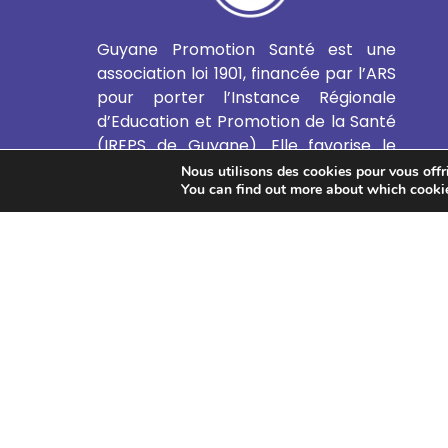
Guyane Promotion Santé est une
association loi 1901, financée par l’ARS
pour porter l’Instance Régionale
d’Education et Promotion de la Santé
(IREPS de Guyane). Elle favorise le
développement de l’Education et de
Nous utilisons des cookies pour vous offrir
You can find out more about which cookie
la Promotion de la Santé et de
l’Education Thérapeutique du Patient
en Guyane.
EN SAVOIR PLUS