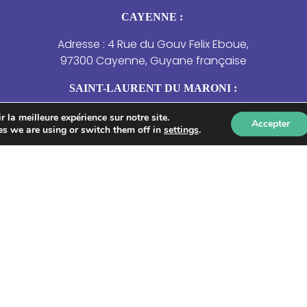
CAYENNE :
Adresse : 4 Rue du Gouv Felix Eboue,
97300 Cayenne, Guyane française
SAINT-LAURENT DU MARONI :
Adresse : 4 Résidence des Jasmins –
 la meilleure expérience sur notre site.
Accepter
s we are using or switch them off in
settings
.
21 rue de la Marne, Saint-Laurent-du-
Maroni.
NOUS CONTACTER
Qui sommes-nous ?