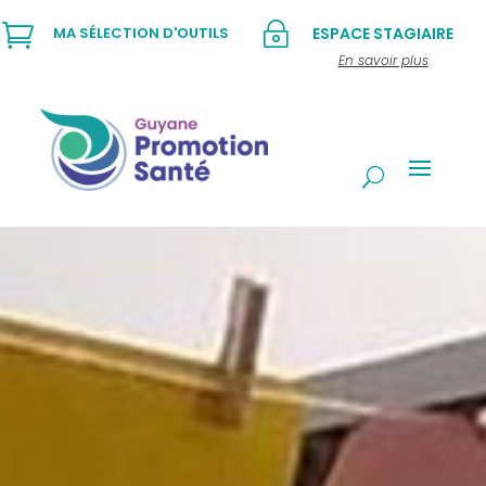

~
MA SÉLECTION D'OUTILS
ESPACE STAGIAIRE
En savoir plus