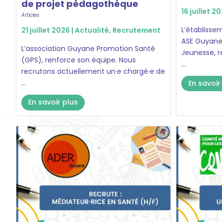
de projet pédagothèque
16 juillet 2
Articles
L’établiss
21 juillet 2026 |
Actualité
,
Recrutement
ASE Guyane 
L’association Guyane Promotion Santé
Jeunesse, r
(GPS), renforce son équipe. Nous
...
recrutons actuellement un·e chargé·e de
...
En savoir
En savoir plus