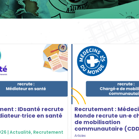
ent : IDsanté recrute
Recrutement : Médeci
iateur·trice en santé
Monde recrute un·e c
de mobilisation
communautaire (CD
026 |
Actualité
,
Recrutement
Articles