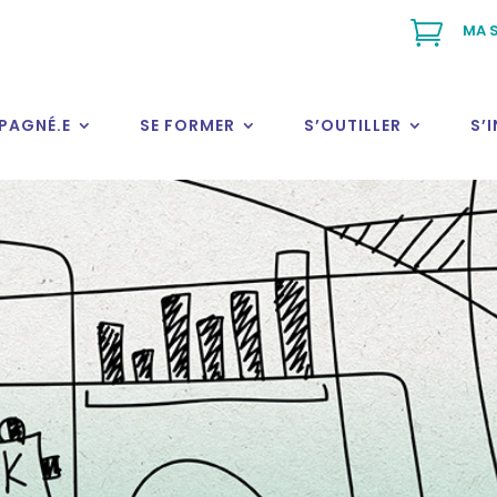

MA S
PAGNÉ.E
SE FORMER
S’OUTILLER
S’