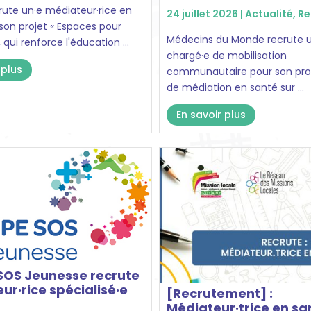
rute un·e médiateur·rice en
24 juillet 2026 |
Actualité
,
Re
son projet « Espaces pour
Médecins du Monde recrute u
 qui renforce l'éducation ...
chargé·e de mobilisation
 plus
communautaire pour son p
de médiation en santé sur ...
En savoir plus
SOS Jeunesse recrute
eur·rice spécialisé·e
[Recrutement] :
Médiateur·trice en sa