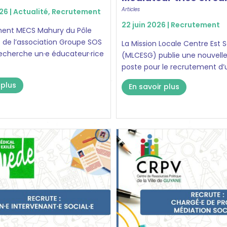
Articles
026 |
Actualité
,
Recrutement
22 juin 2026 |
Recrutement
ement MECS Mahury du Pôle
de l’association Groupe SOS
La Mission Locale Centre Est 
echerche un·e éducateur·rice
(MLCESG) publie une nouvelle
poste pour le recrutement d’un
 plus
En savoir plus