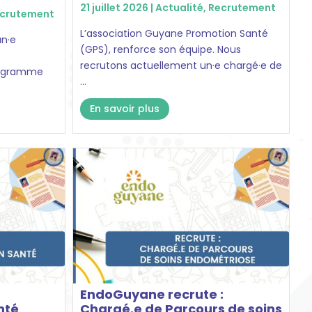
21 juillet 2026 |
Actualité
,
Recrutement
crutement
L’association Guyane Promotion Santé
n·e
(GPS), renforce son équipe. Nous
recrutons actuellement un·e chargé·e de
rogramme
...
En savoir plus
EndoGuyane recrute :
nté
Chargé.e de Parcours de soins