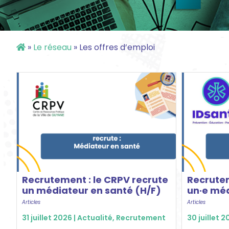
»
Le réseau
»
Les offres d’emploi
Recrutement : le CRPV recrute
Recrutem
un médiateur en santé (H/F)
un·e méd
Articles
Articles
31 juillet 2026 |
Actualité
,
Recrutement
30 juillet 2