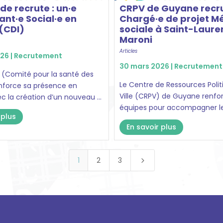
e recrute : un·e
CRPV de Guyane recru
ant·e Social·e en
Chargé·e de projet M
(CDI)
sociale à Saint-Laure
Maroni
Articles
26 |
Recrutement
30 mars 2026 |
Recrutement
(Comité pour la santé des
Le Centre de Ressources Polit
renforce sa présence en
Ville (CRPV) de Guyane renfo
 la création d’un nouveau ...
équipes pour accompagner le 
 plus
En savoir plus
1
2
3
5