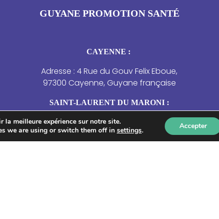
GUYANE PROMOTION SANTÉ
CAYENNE :
Adresse : 4 Rue du Gouv Felix Eboue,
97300 Cayenne, Guyane française
SAINT-LAURENT DU MARONI :
Adresse : 4 Résidence des Jasmins –
 la meilleure expérience sur notre site.
Accepter
s we are using or switch them off in
settings
.
21 rue de la Marne, Saint-Laurent-du-
Maroni.
NOUS CONTACTER