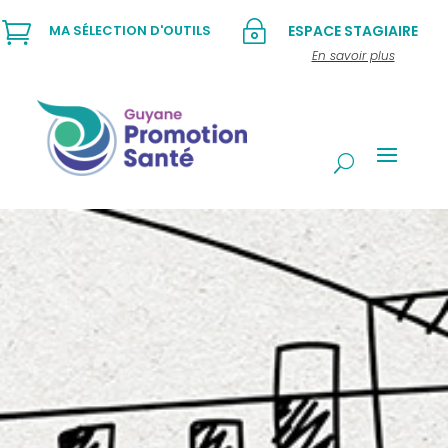

~
MA SÉLECTION D'OUTILS
ESPACE STAGIAIRE
En savoir plus