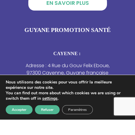
EN SAVOIR PLUS
GUYANE PROMOTION SANTÉ
CAYENNE :
Adresse : 4 Rue du Gouv Felix Eboue,
97300 Cayenne, Guyane française
Nous utilisons des cookies pour vous offrir la meilleure
SAINT-LAURENT DU MARONI :
expérience sur notre site.
You can find out more about which cookies we are using or
Adresse : 4 Résidence des Jasmins – 21 rue
switch them off in
settings
.
de la Marne, Saint-Laurent-du-Maroni.
Accepter
Refuser
Paramètres
NOUS CONTACTER