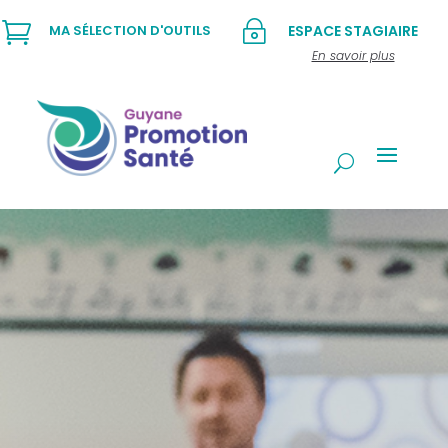

~
MA SÉLECTION D'OUTILS
ESPACE STAGIAIRE
En savoir plus