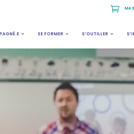

MA S
PAGNÉ.E
SE FORMER
S’OUTILLER
S’