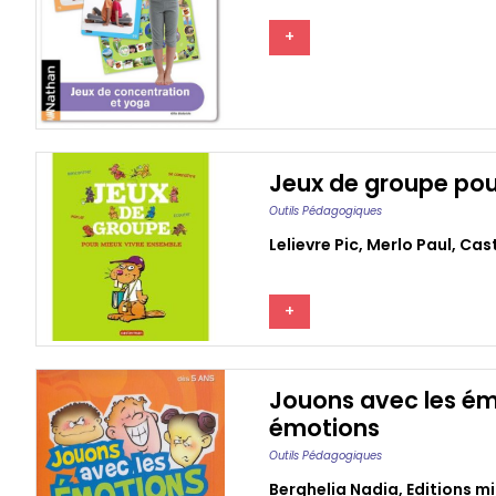
+
Jeux de groupe pou
Outils Pédagogiques
Lelievre Pic
,
Merlo Paul
,
Cas
+
Jouons avec les ém
émotions
Outils Pédagogiques
Berghelia Nadia
,
Editions m