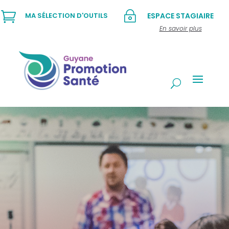

~
MA SÉLECTION D'OUTILS
ESPACE STAGIAIRE
En savoir plus