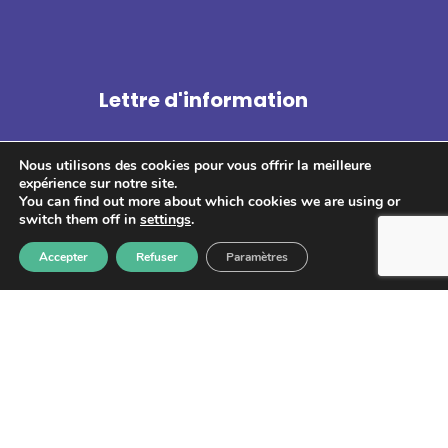
Lettre d'information
Nous utilisons des cookies pour vous offrir la meilleure
expérience sur notre site.
You can find out more about which cookies we are using or
switch them off in
settings
.
S'abonner
Accepter
Refuser
Paramètres
Les informations recueillies à partir de ce formulaire sont
enregistrées et transmises à GPS pour le traitement de votre
message. Aucun autre traitement ne sera effectué avec mes
informations. Vous disposez d'un droit d'accès, de rectification et
d'opposition aux données vous concernant. Vous pouvez vous
désinscrire en accédant au
formulaire de gestion des données
personnelles.