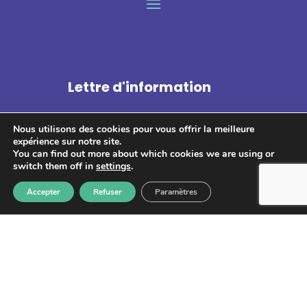
Lettre d'information
Nous utilisons des cookies pour vous offrir la meilleure
expérience sur notre site.
You can find out more about which cookies we are using or
switch them off in
settings
.
S'abonner
Accepter
Refuser
Paramètres
Les informations recueillies à partir de ce formulaire sont
enregistrées et transmises à GPS pour le traitement de votre
message. Aucun autre traitement ne sera effectué avec mes
informations. Vous disposez d'un droit d'accès, de rectification et
d'opposition aux données vous concernant. Vous pouvez vous
désinscrire en accédant au
formulaire de gestion des données
personnelles.