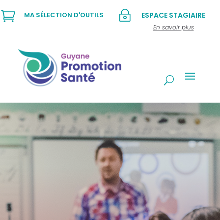

~
MA SÉLECTION D'OUTILS
ESPACE STAGIAIRE
En savoir plus