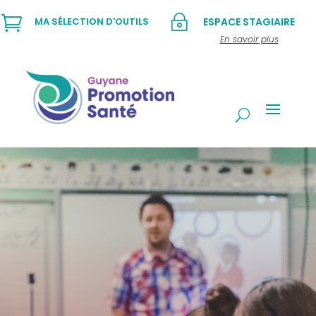

~
MA SÉLECTION D'OUTILS
ESPACE STAGIAIRE
En savoir plus