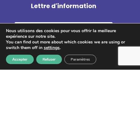
Lettre d'information
Nous utilisons des cookies pour vous offrir la meilleure
expérience sur notre site.
You can find out more about which cookies we are using or
S'abonner
switch them off in
settings
.
Accepter
Refuser
Paramètres
Les informations recueillies à partir de ce formulaire sont
enregistrées et transmises à GPS pour le traitement de votre
message. Aucun autre traitement ne sera effectué avec mes
informations. Vous disposez d'un droit d'accès, de rectification et
d'opposition aux données vous concernant. Vous pouvez vous
désinscrire en accédant au
formulaire de gestion des données
personnelles.