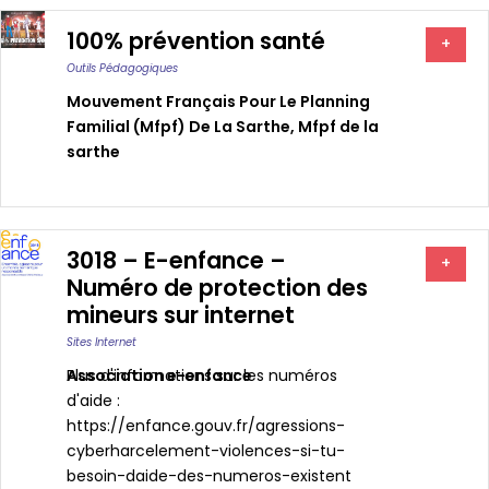
100% prévention santé
+
Outils Pédagogiques
Mouvement Français Pour Le Planning
Familial (mfpf) De La Sarthe
,
Mfpf de la
sarthe
3018 – E-enfance –
+
Numéro de protection des
mineurs sur internet
Sites Internet
Association e-enfance
Plus d'informations sur les numéros
d'aide :
https://enfance.gouv.fr/agressions-
cyberharcelement-violences-si-tu-
besoin-daide-des-numeros-existent