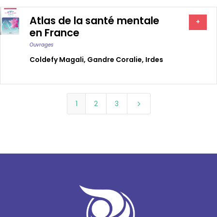
Atlas de la santé mentale
+
en France
Ouvrages
Coldefy Magali
,
Gandre Coralie
,
Irdes
1
2
3
5