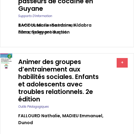
passeurs de cocaïne en
Guyane
Supports D’information
BACOUL Marie-Sandrine
A voir aussi : le site internet
,
Aldabra
Films
accompagnant le spot.
,
Soley production
Animer des groupes
+
d’entrainement aux
habilités sociales. Enfants
et adolescents avec
troubles relationnels. 2e
édition
Outils Pédagogiques
FALLOURD Nathalie
,
MADIEU Emmanuel
,
Dunod