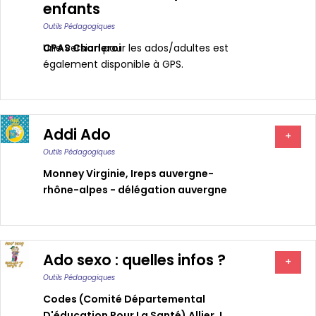
enfants
Outils Pédagogiques
CPAS Charleroi
Une version pour les ados/adultes est
également disponible à GPS.
Addi Ado
+
Outils Pédagogiques
Monney Virginie
,
Ireps auvergne-
rhône-alpes - délégation auvergne
Ado sexo : quelles infos ?
+
Outils Pédagogiques
Codes (comité Départemental
D'éducation Pour La Santé) Allier
,
L.