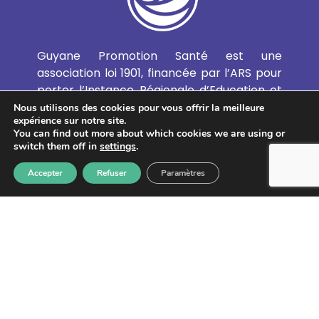
Guyane Promotion Santé est une
association loi 1901, financée par l’ARS pour
porter l’Instance Régionale d’Education et
Promotion de la Santé (IREPS de Guyane).
Nous utilisons des cookies pour vous offrir la meilleure
expérience sur notre site.
Elle favorise le développement de
You can find out more about which cookies we are using or
l’Education et de la Promotion de la Santé
switch them off in
settings
.
et de l’Education Thérapeutique du Patient
en Guyane.
Accepter
Refuser
Paramètres
EN SAVOIR PLUS
GUYANE PROMOTION SANTÉ