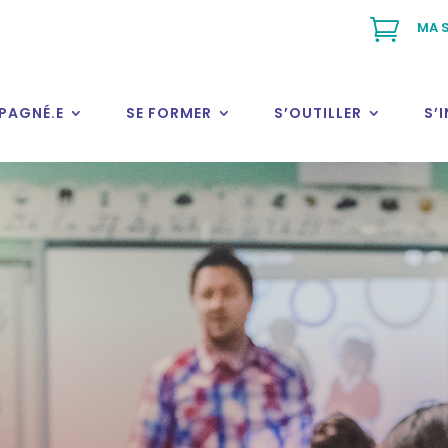

MA S
PAGNÉ.E
SE FORMER
S’OUTILLER
S’