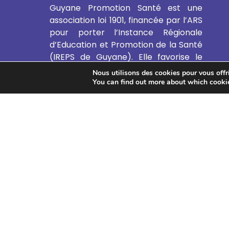
Guyane Promotion Santé est une
association loi 1901, financée par l’ARS
pour porter l’Instance Régionale
d’Education et Promotion de la Santé
(IREPS de Guyane). Elle favorise le
développement de l’Education et de
Nous utilisons des cookies pour vous offrir
la Promotion de la Santé et de
You can find out more about which cookie
l’Education Thérapeutique du Patient
en Guyane.
EN SAVOIR PLUS