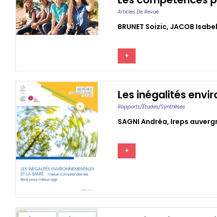
Articles De Revue
BRUNET Soizic
,
JACOB Isabel
+
Les inégalités envi
Rapports/études/synthèses
SAGNI Andréa
,
Ireps auverg
+