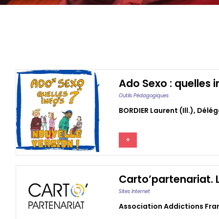
Ado Sexo : quelles i
Outils Pédagogiques
BORDIER Laurent (ill.)
,
Délég
+
Carto’partenariat. 
Sites Internet
Association Addictions Fra