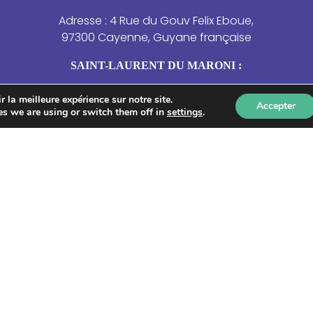
Adresse : 4 Rue du Gouv Felix Eboue,
97300 Cayenne, Guyane française
SAINT-LAURENT DU MARONI :
Adresse : 4 Résidence des Jasmins –
 la meilleure expérience sur notre site.
Accepter
21 rue de la Marne, Saint-Laurent-du-
s we are using or switch them off in
settings
.
Maroni.
NOUS CONTACTER
Qui sommes-nous ?
Le centre de ressources