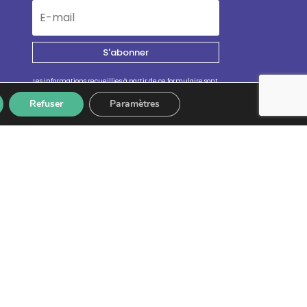
S'abonner
Les informations recueillies à partir de ce formulaire sont
enregistrées et transmises à GPS pour le traitement de
votre message. Aucun autre traitement ne sera effectué
Refuser
Paramètres
avec mes informations. Vous disposez d'un droit d'accès,
de rectification et d'opposition aux données vous
concernant. Vous pouvez vous désinscrire en accédant au
formulaire de gestion des données personnelles.