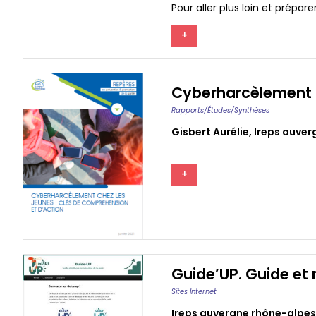
Pour aller plus loin et prépar
+
Cyberharcèlement c
Rapports/études/synthèses
Gisbert Aurélie
,
Ireps auver
+
Guide’UP. Guide et
Sites Internet
Ireps auvergne rhône-alpes