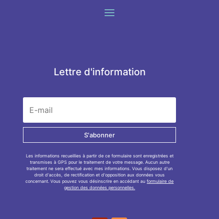
Lettre d'information
S'abonner
Les informations recueillies à partir de ce formulaire sont enregistrées et
transmises à GPS pour le traitement de votre message. Aucun autre
traitement ne sera effectué avec mes informations. Vous disposez d'un
droit d'accès, de rectification et d'opposition aux données vous
concernant. Vous pouvez vous désinscrire en accédant au
formulaire de
gestion des données personnelles.