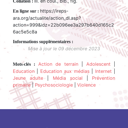
Ill. en coul., bib., fig.
Collation :
https://ireps-
En ligne sur :
ara.org/actualite/action_dl.asp?
action=999&idz=22b096ee3a297b640d165c2
6ac5e5c8a
Mise à jour le 09 décembre 2023
Action de terrain
|
Adolescent
|
Mots-clés :
Education
|
Education aux médias
|
Internet
|
Jeune adulte
|
Média social
|
Prévention
primaire
|
Psychosociologie
|
Violence