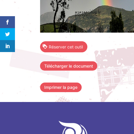
Réserver cet outil
Télécharger le document
Imprimer la page