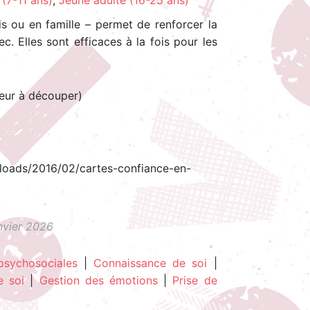
 (7-11 ans)
,
Jeune adulte (16-25 ans)
is ou en famille – permet de renforcer la
c. Elles sont efficaces à la fois pour les
eur à découper)
ploads/2016/02/cartes-confiance-en-
anvier 2026
sychosociales
|
Connaissance de soi
|
e soi
|
Gestion des émotions
|
Prise de