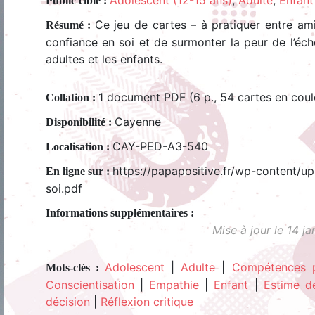
Adolescent (12-15 ans)
,
Adulte
,
Enfant
Public cible :
Ce jeu de cartes – à pratiquer entre am
Résumé :
confiance en soi et de surmonter la peur de l’éche
adultes et les enfants.
1 document PDF (6 p., 54 cartes en coul
Collation :
Cayenne
Disponibilité :
CAY-PED-A3-540
Localisation :
https://papapositive.fr/wp-content/u
En ligne sur :
soi.pdf
Mise à jour le 14 j
Adolescent
|
Adulte
|
Compétences p
Mots-clés :
Conscientisation
|
Empathie
|
Enfant
|
Estime d
décision
|
Réflexion critique