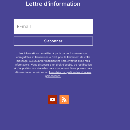
Lettre d'information
S'abonner
Les informations recueillies à partir de ce formulaire sont
enregistrées et transmises à GPS pour le traitement de votre
message. Aucun autre traitement ne sera effectué avec mes
informations. Vous disposez d'un droit d'accès, de rectification
et d'opposition aux données vous concernant. Vous pouvez vous
désinscrire en accédant au
formulaire de gestion des données
personnelles.