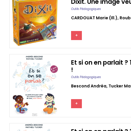
Dixit. Une image veu
Outils Pédagogiques
CARDOUAT Marie (ill.)
,
Roub
+
Et si on en parlait ?
!
Outils Pédagogiques
Bescond Andréa
,
Tucker Ma
+