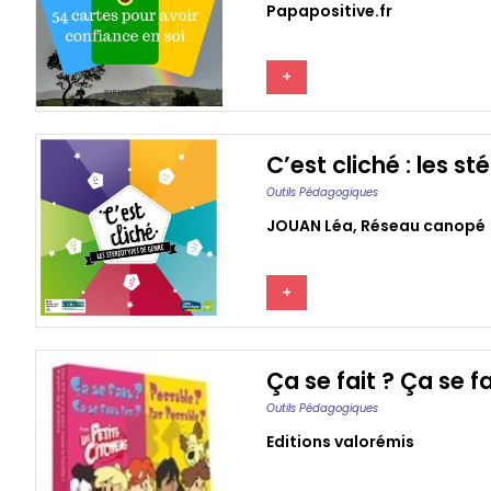
Papapositive.fr
+
C’est cliché : les s
Outils Pédagogiques
JOUAN Léa
,
Réseau canopé
+
Ça se fait ? Ça se f
Outils Pédagogiques
Editions valorémis