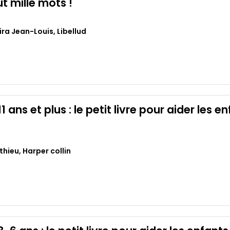
t mille mots !
ira Jean-Louis
,
Libellud
 11 ans et plus : le petit livre pour aider les
thieu
,
Harper collin