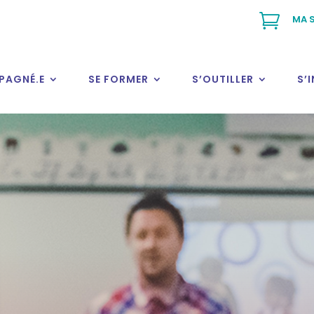

MA S
PAGNÉ.E
SE FORMER
S’OUTILLER
S’