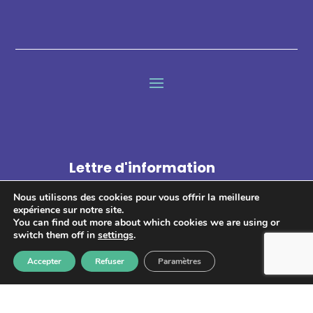
Lettre d'information
Nous utilisons des cookies pour vous offrir la meilleure
expérience sur notre site.
You can find out more about which cookies we are using or
switch them off in
settings
.
S'abonner
Accepter
Refuser
Paramètres
Les informations recueillies à partir de ce formulaire sont
enregistrées et transmises à GPS pour le traitement de votre
message. Aucun autre traitement ne sera effectué avec mes