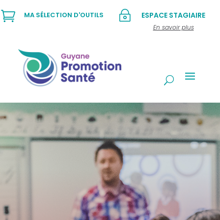

~
MA SÉLECTION D'OUTILS
ESPACE STAGIAIRE
En savoir plus