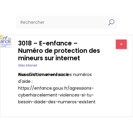
U
3018 – E-enfance –
+
Numéro de protection des
mineurs sur internet
Sites Internet
Association e-enfance
Plus d'informations sur les numéros
d'aide :
https://enfance.gouv.fr/agressions-
cyberharcelement-violences-si-tu-
besoin-daide-des-numeros-existent