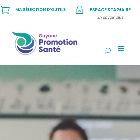

~
MA SÉLECTION D'OUTILS
ESPACE STAGIAIRE
En savoir plus