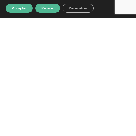
Accepter
Refuser
Paramètres
GUYANE PROMOTION SANTÉ
CAYENNE :
Adresse : 4 Rue du Gouv Felix Eboue,
97300 Cayenne, Guyane française
SAINT-LAURENT DU MARONI :
Adresse : 4 Résidence des Jasmins – 21 rue
de la Marne, Saint-Laurent-du-Maroni.
NOUS CONTACTER