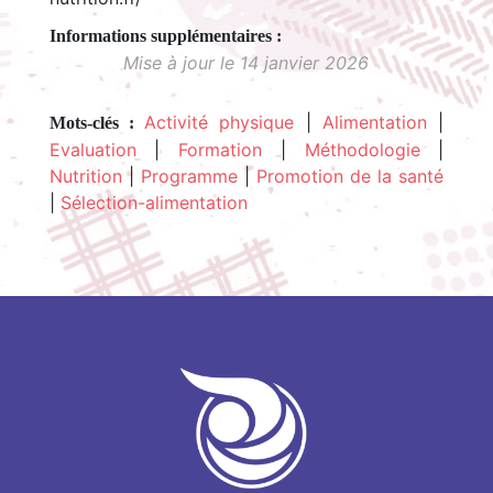
Mise à jour le 14 janvier 2026
Activité physique
|
Alimentation
|
Mots-clés :
Evaluation
|
Formation
|
Méthodologie
|
Nutrition
|
Programme
|
Promotion de la santé
|
Sélection-alimentation