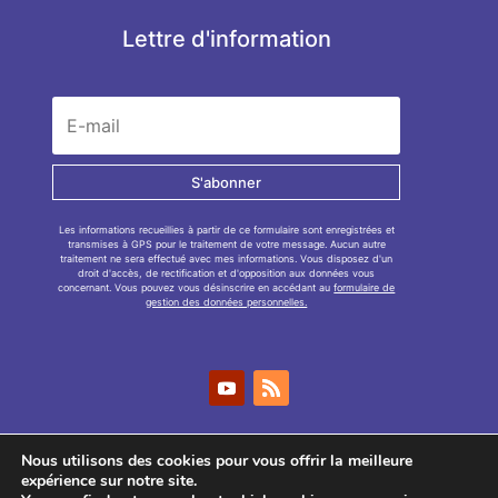
Lettre d'information
S'abonner
Les informations recueillies à partir de ce formulaire sont enregistrées et
transmises à GPS pour le traitement de votre message. Aucun autre
traitement ne sera effectué avec mes informations. Vous disposez d'un
droit d'accès, de rectification et d'opposition aux données vous
concernant. Vous pouvez vous désinscrire en accédant au
formulaire de
gestion des données personnelles.
Nous utilisons des cookies pour vous offrir la meilleure
expérience sur notre site.