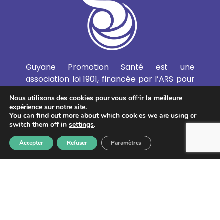
Guyane Promotion Santé est une
association loi 1901, financée par l’ARS pour
porter l’Instance Régionale d’Education et
Nous utilisons des cookies pour vous offrir la meilleure
Promotion de la Santé (IREPS de Guyane).
expérience sur notre site.
Elle favorise le développement de
You can find out more about which cookies we are using or
switch them off in
settings
.
l’Education et de la Promotion de la Santé
et de l’Education Thérapeutique du Patient
Accepter
Refuser
Paramètres
en Guyane.
EN SAVOIR PLUS