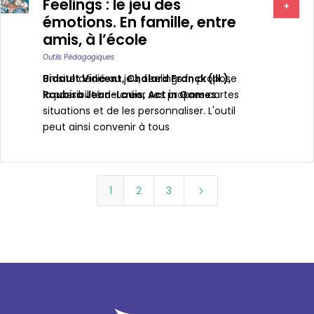
Feelings : le jeu des
+
émotions. En famille, entre
amis, à l’école
Outils Pédagogiques
Bidault Vincent
Un site dédié au jeu, feelings.fr, propose
,
Chalard Franck (ill.)
,
Roubira Jean-Louis
la possibilité de créer ses propres cartes
,
Act in Games
situations et de les personnaliser. L'outil
peut ainsi convenir à tous
1
2
3
5