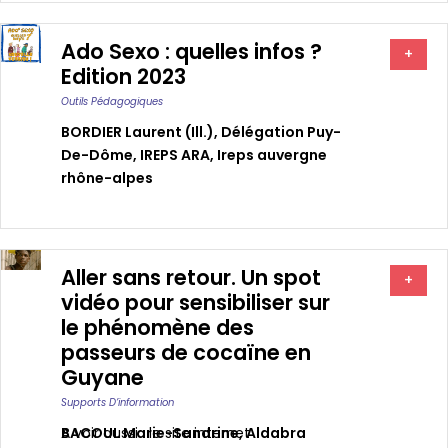
Ado Sexo : quelles infos ?
+
Edition 2023
Outils Pédagogiques
BORDIER Laurent (ill.)
,
Délégation Puy-
De-Dôme
,
IREPS ARA
,
Ireps auvergne
rhône-alpes
Aller sans retour. Un spot
+
vidéo pour sensibiliser sur
le phénomène des
passeurs de cocaïne en
Guyane
Supports D’information
BACOUL Marie-Sandrine
A voir aussi : le site internet
,
Aldabra