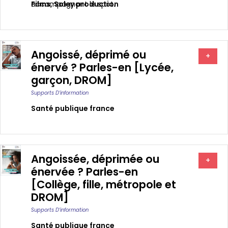
Films
accompagnant le spot.
,
Soley production
Angoissé, déprimé ou
+
énervé ? Parles-en [Lycée,
garçon, DROM]
Supports D’information
Santé publique france
Angoissée, déprimée ou
+
énervée ? Parles-en
[Collège, fille, métropole et
DROM]
Supports D’information
Santé publique france