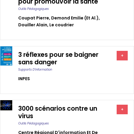
pour promouvoir la santé
Outils Pédagogiques
Coupat Pierre
,
Demond Emilie (et Al.)
,
Douiller Alain
,
Le coudrier
3 réflexes pour se baigner
+
sans danger
Supports D’information
INPES
3000 scénarios contre un
+
virus
Outils Pédagogiques
Centre Régional D'information Et De