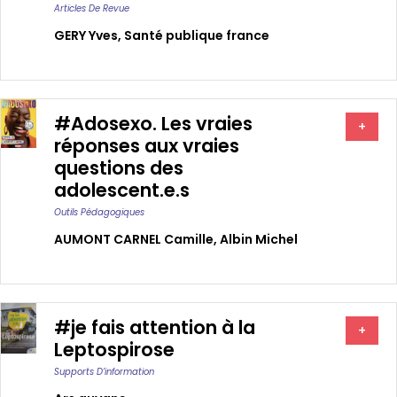
Articles De Revue
GERY Yves
,
Santé publique france
#Adosexo. Les vraies
+
réponses aux vraies
questions des
adolescent.e.s
Outils Pédagogiques
AUMONT CARNEL Camille
,
Albin Michel
#je fais attention à la
+
Leptospirose
Supports D’information