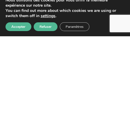
Nous utilisons des cookies pour vous offrir la meilleure
expérience sur notre site.
You can find out more about which cookies we are using or
EN SAVOIR PLUS
switch them off in
settings
.
Accepter
Refuser
Paramètres
GUYANE PROMOTION SANTÉ
CAYENNE :
Adresse : 4 Rue du Gouv Felix Eboue,
97300 Cayenne, Guyane française
SAINT-LAURENT DU MARONI :
Adresse : 4 Résidence des Jasmins – 21 rue
de la Marne, Saint-Laurent-du-Maroni.
NOUS CONTACTER