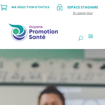

~
MA SÉLECTION D'OUTILS
ESPACE STAGIAIRE
En savoir plus