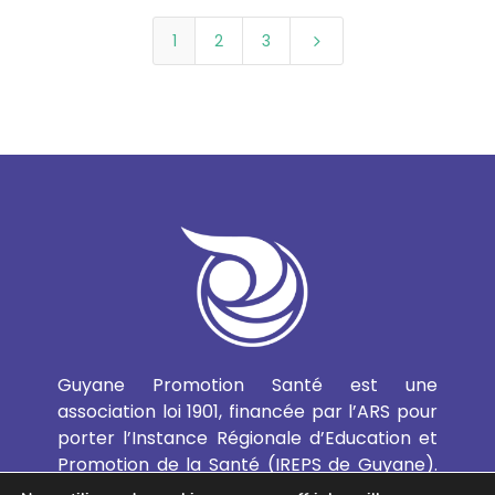
1
2
3
5
Guyane Promotion Santé est une
association loi 1901, financée par l’ARS pour
porter l’Instance Régionale d’Education et
Promotion de la Santé (IREPS de Guyane).
Elle favorise le développement de