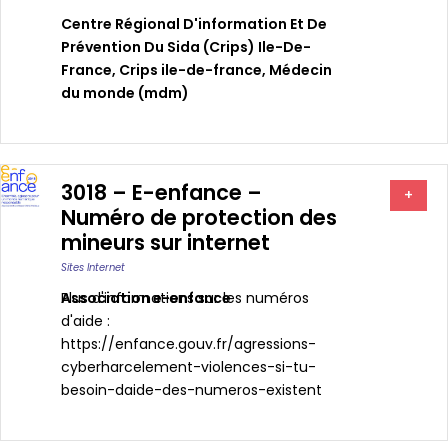
Centre Régional D'information Et De
Prévention Du Sida (crips) Ile-De-
France
,
Crips ile-de-france
,
Médecin
du monde (mdm)
3018 – E-enfance –
+
Numéro de protection des
mineurs sur internet
Sites Internet
Association e-enfance
Plus d'informations sur les numéros
d'aide :
https://enfance.gouv.fr/agressions-
cyberharcelement-violences-si-tu-
besoin-daide-des-numeros-existent