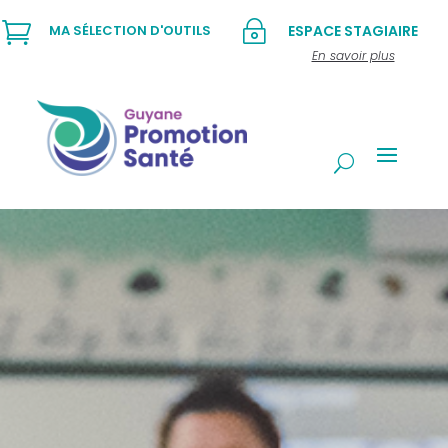

~
MA SÉLECTION D'OUTILS
ESPACE STAGIAIRE
En savoir plus