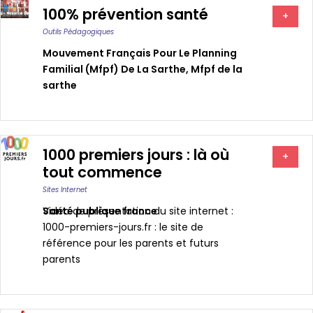
100% prévention santé
+
Outils Pédagogiques
Mouvement Français Pour Le Planning
Familial (mfpf) De La Sarthe
,
Mfpf de la
sarthe
1000 premiers jours : là où
+
tout commence
Sites Internet
Santé publique france
Vidéo de présentation du site internet :
1000-premiers-jours.fr : le site de
référence pour les parents et futurs
parents