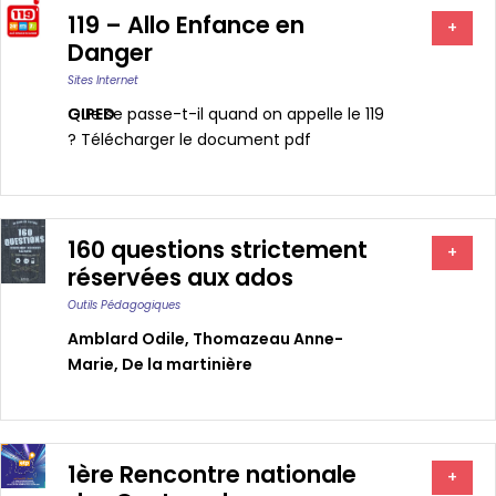
119 – Allo Enfance en
+
Danger
Sites Internet
GIPED
Que se passe-t-il quand on appelle le 119
? Télécharger le document pdf
160 questions strictement
+
réservées aux ados
Outils Pédagogiques
Amblard Odile
,
Thomazeau Anne-
Marie
,
De la martinière
1ère Rencontre nationale
+