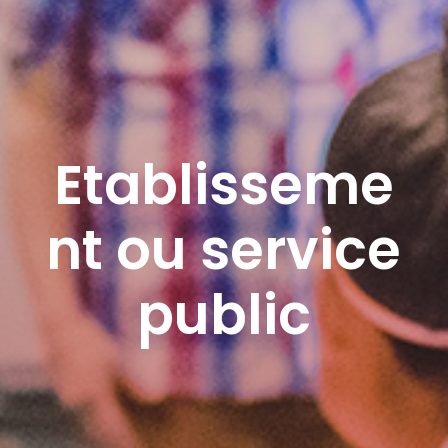
Etablisseme
nt ou service
public