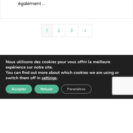
également ...
1
2
3
5
Nous utilisons des cookies pour vous offrir la meilleure
expérience sur notre site.
You can find out more about which cookies we are using or
switch them off in
settings
.
Accepter
Refuser
Paramètres
Guyane Promotion Santé est une
association loi 1901, financée par l’ARS pour