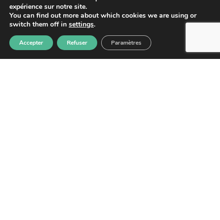
expérience sur notre site.
You can find out more about which cookies we are using or
SAINT-LAURENT DU MARONI :
switch them off in
settings
.
Adresse : 4 Résidence des Jasmins – 21 rue
Accepter
Refuser
Paramètres
de la Marne, Saint-Laurent-du-Maroni.
NOUS CONTACTER
Lettre d'information