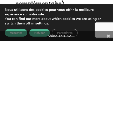
complémentaire)
Nous utilisons des cookies pour vous offrir la meilleure
Outils Pédagogiques
expérience sur notre site.
Si-Trouille Editions
You can find out more about which cookies we are using or
switch them off in
settings
.
»
Accepter
Refuser
Paramètres
Share This
Animaux Totem
Outils Pédagogiques
Crips Ile-De-France
»
3
4
5
6
7
4
5