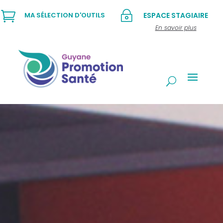

~
MA SÉLECTION D'OUTILS
ESPACE STAGIAIRE
En savoir plus