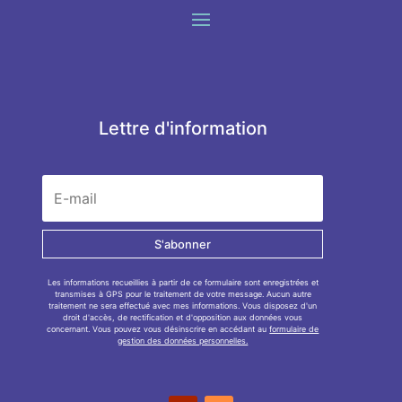
Lettre d'information
S'abonner
Les informations recueillies à partir de ce formulaire sont enregistrées et
transmises à GPS pour le traitement de votre message. Aucun autre
traitement ne sera effectué avec mes informations. Vous disposez d'un
droit d'accès, de rectification et d'opposition aux données vous
concernant. Vous pouvez vous désinscrire en accédant au
formulaire de
gestion des données personnelles.