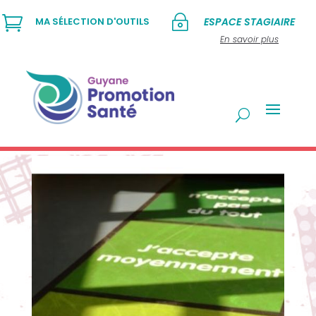

~
MA SÉLECTION D'OUTILS
ESPACE STAGIAIRE
En savoir plus