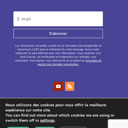
S'abonner
Les informations recueillies à partir de ce formulaire sont enregistrées et
transmises à GPS pour le traitement de votre message. Aucun autre
traitement ne sera effectué avec mes informations. Vous disposez d'un
droit d'accès, de rectification et d'opposition aux données vous
concernant. Vous pouvez vous désinscrire en accédant au
formulaire de
gestion des données personnelles.
Nous utilisons des cookies pour vous offrir la meilleure
expérience sur notre site.
You can find out more about which cookies we are using or
GPS
2026
– Tous droits réservés –
Mentions
switch them off in
settings
.
légales
–
Politique de confidentialité