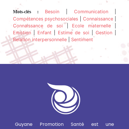
Besoin
|
Communication
|
Mots-clés :
Compétences psychosociales
|
Connaissance
|
Connaissance de soi
|
Ecole maternelle
|
Emotion
|
Enfant
|
Estime de soi
|
Gestion
|
Relation interpersonnelle
|
Sentiment
Guyane Promotion Santé est une