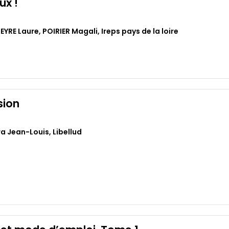
ux !
EYRE Laure
,
POIRIER Magali
,
Ireps pays de la loire
sion
ra Jean-Louis
,
Libellud