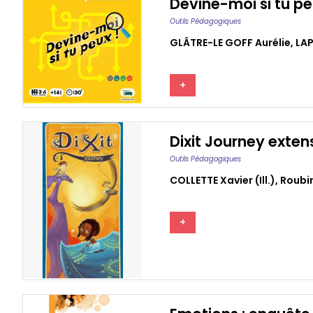
Devine-moi si tu pe
Outils Pédagogiques
GLÂTRE-LE GOFF Aurélie
,
LAP
+
Dixit Journey exten
Outils Pédagogiques
COLLETTE Xavier (ill.)
,
Roubi
+