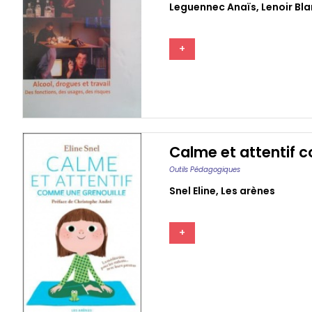
Leguennec Anaïs
,
Lenoir Bl
+
Calme et attentif c
Outils Pédagogiques
Snel Eline
,
Les arènes
+