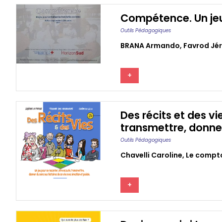
Compétence. Un jeu 
Outils Pédagogiques
BRANA Armando
,
Favrod Jé
+
Des récits et des vi
transmettre, donner
Outils Pédagogiques
Chavelli Caroline
,
Le compto
+