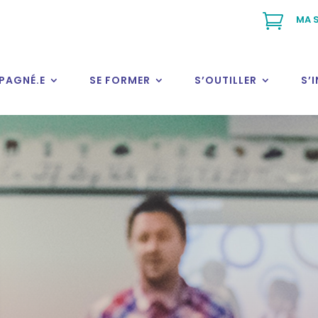

MA S
PAGNÉ.E
SE FORMER
S’OUTILLER
S’