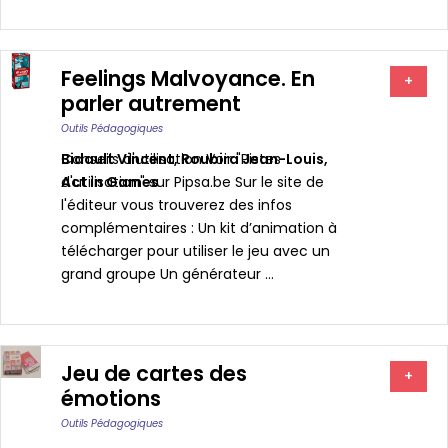
Feelings Malvoyance. En
+
parler autrement
Outils Pédagogiques
Bidault Vincent
Conseils d'utilisation Voir "Pistes
,
Roubira Jean-Louis
,
Act in Games
d'utilisation" sur Pipsa.be Sur le site de
l'éditeur vous trouverez des infos
complémentaires : Un kit d’animation à
télécharger pour utiliser le jeu avec un
grand groupe Un générateur ...
Jeu de cartes des
+
émotions
Outils Pédagogiques