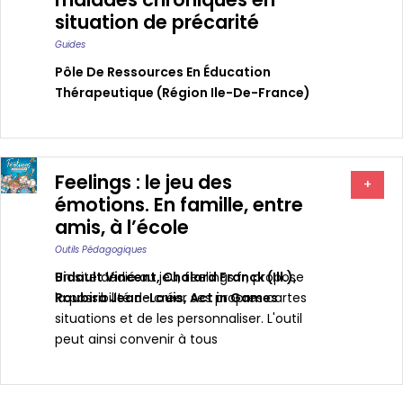
situation de précarité
Guides
Pôle De Ressources En Éducation
Thérapeutique (région Ile-De-France)
Feelings : le jeu des
+
émotions. En famille, entre
amis, à l’école
Outils Pédagogiques
Bidault Vincent
Un site dédié au jeu, feelings.fr, propose
,
Chalard Franck (ill.)
,
Roubira Jean-Louis
la possibilité de créer ses propres cartes
,
Act in Games
situations et de les personnaliser. L'outil
peut ainsi convenir à tous