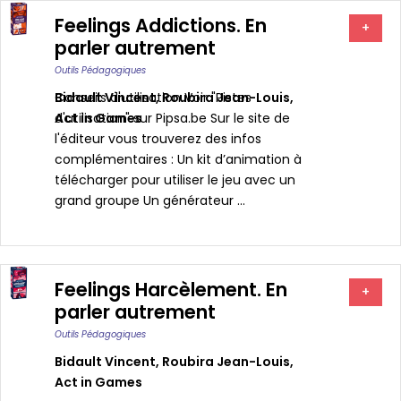
Feelings Addictions. En
+
parler autrement
Outils Pédagogiques
Bidault Vincent
Conseils d'utilisation Voir "Pistes
,
Roubira Jean-Louis
,
Act in Games
d'utilisation" sur Pipsa.be Sur le site de
l'éditeur vous trouverez des infos
complémentaires : Un kit d’animation à
télécharger pour utiliser le jeu avec un
grand groupe Un générateur ...
Feelings Harcèlement. En
+
parler autrement
Outils Pédagogiques
Bidault Vincent
,
Roubira Jean-Louis
,
Act in Games