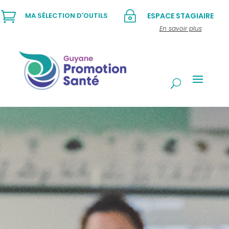

~
MA SÉLECTION D'OUTILS
ESPACE STAGIAIRE
En savoir plus