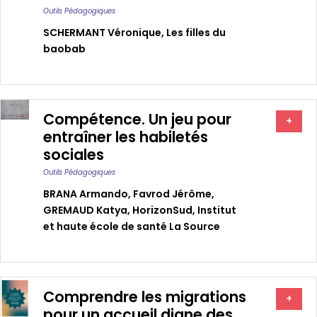
Outils Pédagogiques
SCHERMANT Véronique
,
Les filles du
baobab
Compétence. Un jeu pour
+
entraîner les habiletés
sociales
Outils Pédagogiques
BRANA Armando
,
Favrod Jérôme
,
GREMAUD Katya
,
HorizonSud
,
Institut
et haute école de santé La Source
Comprendre les migrations
+
pour un accueil digne des