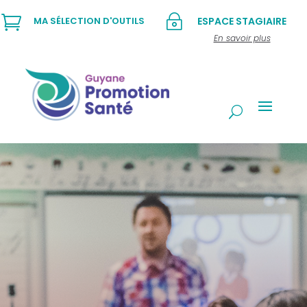

~
MA SÉLECTION D'OUTILS
ESPACE STAGIAIRE
En savoir plus