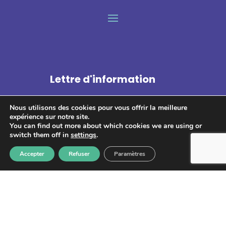
Lettre d'information
Nous utilisons des cookies pour vous offrir la meilleure
expérience sur notre site.
You can find out more about which cookies we are using or
switch them off in
settings
.
S'abonner
Accepter
Refuser
Paramètres
Les informations recueillies à partir de ce formulaire sont
enregistrées et transmises à GPS pour le traitement de votre
message. Aucun autre traitement ne sera effectué avec mes
informations. Vous disposez d'un droit d'accès, de rectification et
d'opposition aux données vous concernant. Vous pouvez vous
désinscrire en accédant au
formulaire de gestion des données
personnelles.