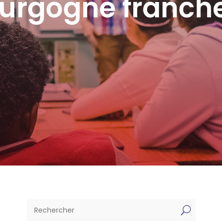
ourgogne franc
U