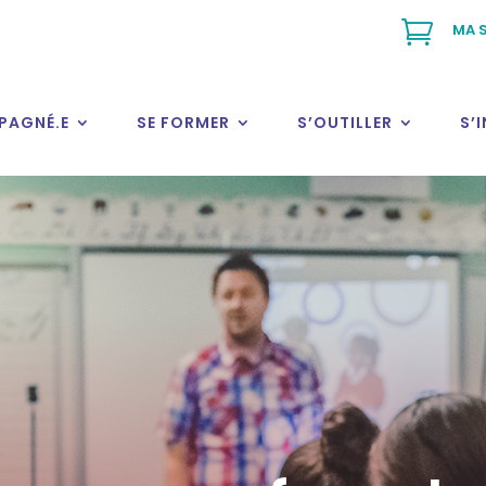

MA S
PAGNÉ.E
SE FORMER
S’OUTILLER
S’