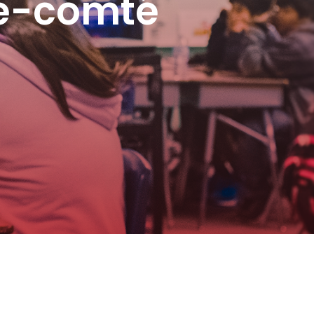
he-comté