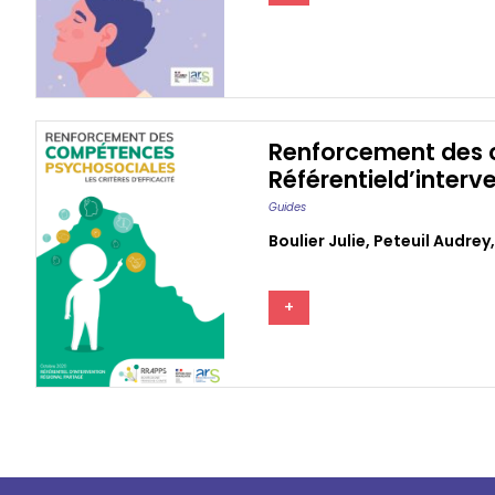
Renforcement des c
Référentield’interv
Guides
Boulier Julie
,
Peteuil Audrey
,
+