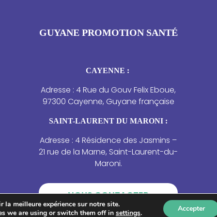
GUYANE PROMOTION SANTÉ
CAYENNE :
Adresse : 4 Rue du Gouv Felix Eboue,
97300 Cayenne, Guyane française
SAINT-LAURENT DU MARONI :
Adresse : 4 Résidence des Jasmins –
21 rue de la Marne, Saint-Laurent-du-
Maroni.
NOUS CONTACTER
 la meilleure expérience sur notre site.
Accepter
s we are using or switch them off in
settings
.