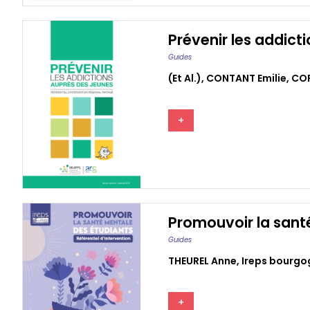
Prévenir les addict
Guides
(et Al.)
,
CONTANT Emilie
,
COR
+
Promouvoir la santé
Guides
THEUREL Anne
,
Ireps bourg
+