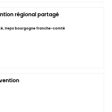
ention régional partagé
té
,
Ireps bourgogne franche-comté
rvention