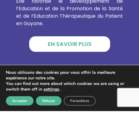
Elle favorise le développement de
l’Education et de la Promotion de la Santé
et de l’Education Thérapeutique du Patient
en Guyane.
EN SAVOIR PLUS
GUYANE PROMOTION SANTÉ
Nous utilisons des cookies pour vous offrir la meilleure
expérience sur notre site.
You can find out more about which cookies we are using or
switch them off in
settings
.
CAYENNE :
Accepter
Refuser
Paramètres
Adresse : 4 Rue du Gouv Felix Eboue,
97300 Cayenne, Guyane française
SAINT-LAURENT DU MARONI :