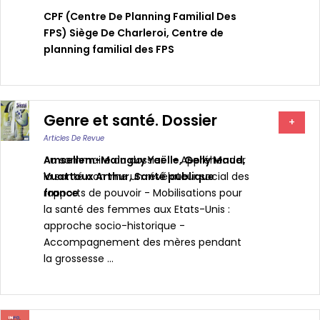
CPF (Centre De Planning Familial Des
FPS) Siège De Charleroi
,
Centre de
planning familial des FPS
Genre et santé. Dossier
+
Articles De Revue
Amsellem-Mainguy Yaëlle
Au sommaire du dossier : - Appréhender
,
Gelly Maud
,
Vuattoux Arthur
la santé comme un révélateur social des
,
Santé publique
france
rapports de pouvoir - Mobilisations pour
la santé des femmes aux Etats-Unis :
approche socio-historique -
Accompagnement des mères pendant
la grossesse ...