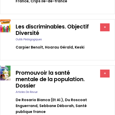
France
,
Crips ile-de-france
Les discriminables. Objectif
+
Diversité
Outils Pédagogiques
Carpier Benoît
,
Hoarau Gérald
,
Keski
Promouvoir la santé
+
mentale de la population.
Dossier
Articles De Revue
De Rosario Bianca (et Al.)
,
Du Roscoat
Enguerrand
,
Sebbane Déborah
,
Santé
publique france