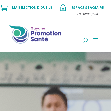

~
MA SÉLECTION D'OUTILS
ESPACE STAGIAIRE
En savoir plus