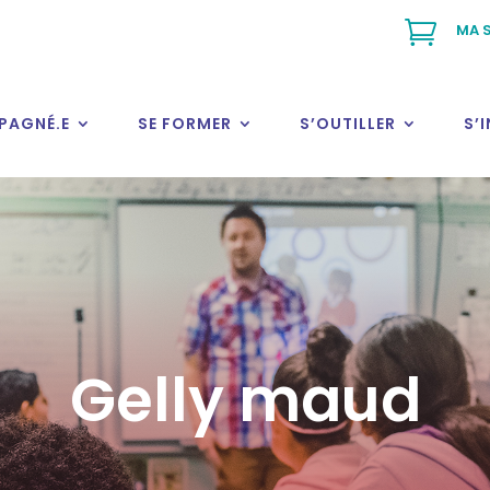

MA S
PAGNÉ.E
SE FORMER
S’OUTILLER
S’
Gelly maud