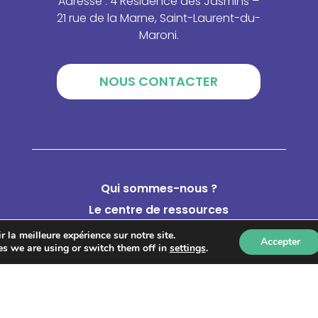
Adresse : 4 Résidence des Jasmins –
21 rue de la Marne, Saint-Laurent-du-
Maroni.
NOUS CONTACTER
Qui sommes-nous ?
Le centre de ressources
Catalogue de formations
 la meilleure expérience sur notre site.
Accepter
s we are using or switch them off in
settings
.
Annuaire des acteurs