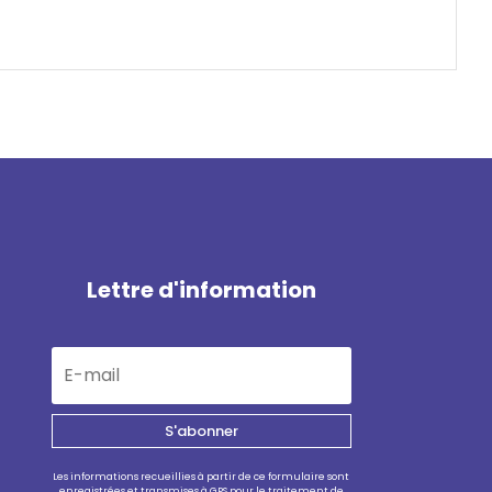
Lettre d'information
S'abonner
Les informations recueillies à partir de ce formulaire sont
enregistrées et transmises à GPS pour le traitement de