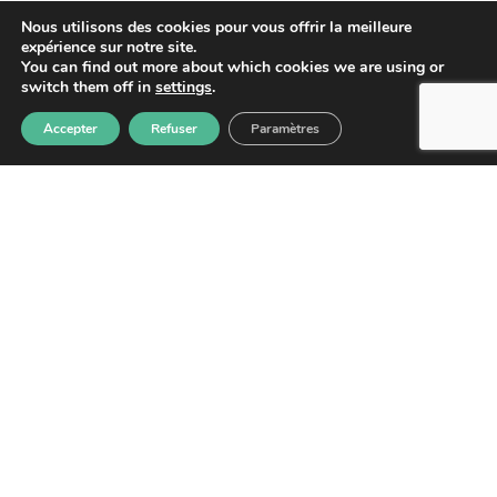
Lettre d'information
Nous utilisons des cookies pour vous offrir la meilleure
expérience sur notre site.
You can find out more about which cookies we are using or
switch them off in
settings
.
Accepter
Refuser
Paramètres
S'abonner
Les informations recueillies à partir de ce formulaire sont
enregistrées et transmises à GPS pour le traitement de votre
message. Aucun autre traitement ne sera effectué avec mes
informations. Vous disposez d'un droit d'accès, de rectification et
d'opposition aux données vous concernant. Vous pouvez vous
désinscrire en accédant au
formulaire de gestion des données
personnelles.