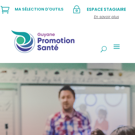

~
MA SÉLECTION D'OUTILS
ESPACE STAGIAIRE
En savoir plus