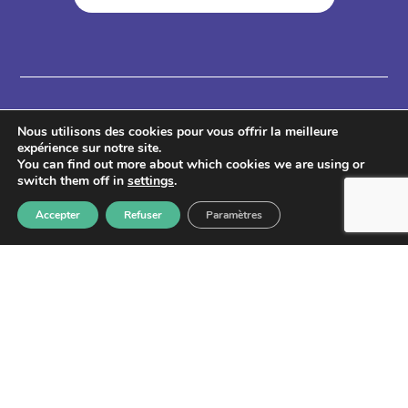
Nous utilisons des cookies pour vous offrir la meilleure
expérience sur notre site.
You can find out more about which cookies we are using or
switch them off in
settings
.
Accepter
Refuser
Paramètres
Lettre d'information
S'abonner
Les informations recueillies à partir de ce formulaire sont
enregistrées et transmises à GPS pour le traitement de votre