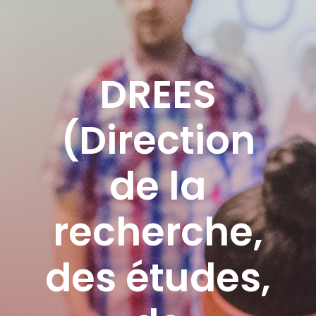
DREES
(Direction
de la
recherche,
des études,