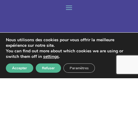
Nous utilisons des cookies pour vous offrir la meilleure
Lettre d'information
expérience sur notre site.
You can find out more about which cookies we are using or
switch them off in
settings
.
Accepter
Refuser
Paramètres
S'abonner
Les informations recueillies à partir de ce formulaire sont
enregistrées et transmises à GPS pour le traitement de votre
message. Aucun autre traitement ne sera effectué avec mes
informations. Vous disposez d'un droit d'accès, de rectification et
d'opposition aux données vous concernant. Vous pouvez vous
désinscrire en accédant au
formulaire de gestion des données
personnelles.