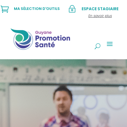

~
MA SÉLECTION D'OUTILS
ESPACE STAGIAIRE
En savoir plus