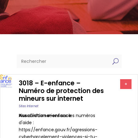
U
3018 – E-enfance –
+
Numéro de protection des
mineurs sur internet
Sites Internet
Association e-enfance
Plus d'informations sur les numéros
d'aide :
https://enfance.gouv.fr/agressions-
cyberharcelement-violences-si-tu-