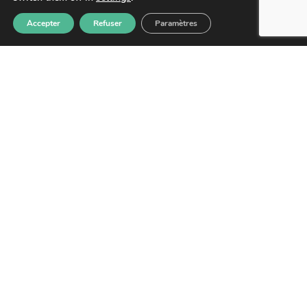
Accepter
Refuser
Paramètres
CAYENNE :
Adresse : 4 Rue du Gouv Felix Eboue,
97300 Cayenne, Guyane française
SAINT-LAURENT DU MARONI :
Adresse : 4 Résidence des Jasmins – 21 rue
de la Marne, Saint-Laurent-du-Maroni.
NOUS CONTACTER