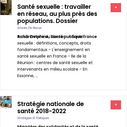
Santé sexuelle : travailler
+
en réseau, au plus près des
populations. Dossier
Articles De Revue
Rahib Delphine
Au sommaire du dossier : - Santé
,
Santé publique france
sexuelle : définitions, concepts, droits
fondamentaux - L'enseignement en
santé sexuelle en France - Ile de la
Réunion : centres de santé sexuelle et
intervenants en milieu scolaire - En
Essonne, ...
Stratégie nationale de
+
santé 2018-2022
Stratégies Et Politiques
Ministère des solidarités et de la santé