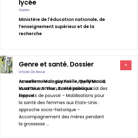
lycée
Guides
Ministère de l'éducation nationale, de
l’enseignement supérieur et de la
recherche
Genre et santé. Dossier
+
Articles De Revue
Amsellem-Mainguy Yaëlle
Au sommaire du dossier : - Appréhender
,
Gelly Maud
,
Vuattoux Arthur
la santé comme un révélateur social des
,
Santé publique
france
rapports de pouvoir - Mobilisations pour
la santé des femmes aux Etats-Unis :
approche socio-historique -
Accompagnement des mères pendant
la grossesse ...