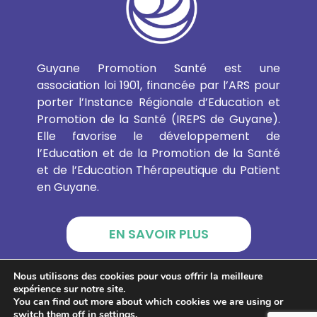
Guyane Promotion Santé est une
association loi 1901, financée par l’ARS pour
porter l’Instance Régionale d’Education et
Promotion de la Santé (IREPS de Guyane).
Elle favorise le développement de
l’Education et de la Promotion de la Santé
et de l’Education Thérapeutique du Patient
en Guyane.
EN SAVOIR PLUS
Nous utilisons des cookies pour vous offrir la meilleure
expérience sur notre site.
GUYANE PROMOTION SANTÉ
You can find out more about which cookies we are using or
switch them off in
settings
.