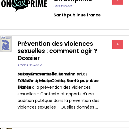
Sites Internet
Santé publique france
Prévention des violences
+
sexuelles : comment agir ?
Dossier
Articles De Revue
Le Lay Emmanuelle
Au sommaire de ce numéro : - Les
,
Lemonnier
Fabienne
CRIAVS : des dispositifs de service public
,
Miele Cécile
,
Santé publique
france
dédiés à la prévention des violences
sexuelles - Contexte et apports d'une
audition publique dans la prévention des
violences sexuelles - Quelles données ...