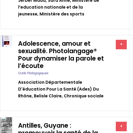
Jerber Maud
,
Sara Anne
,
Ministère de
l’education nationale et de la
jeunesse
,
Ministère des sports
Adolescence, amour et
+
sexualité. Photolangage®
Pour dynamiser la parole et
l’écoute
Outils Pédagogiques
Association Départementale
D'éducation Pour La Santé (ades) Du
Rhône
,
Belisle Claire
,
Chronique sociale
Antilles, Guyane :
+
promouvoir la santé de la