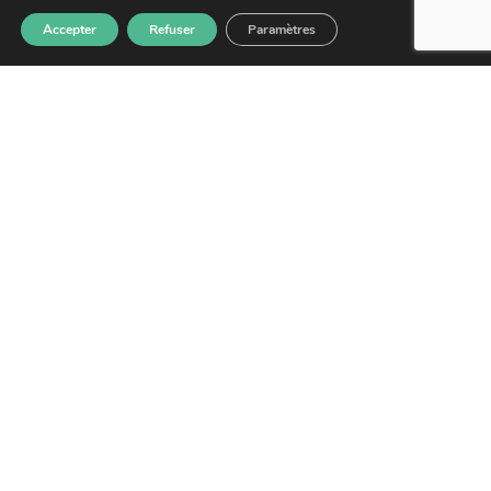
Accepter
Refuser
Paramètres
EN SAVOIR PLUS
GUYANE PROMOTION SANTÉ
CAYENNE :
Adresse : 4 Rue du Gouv Felix Eboue,
97300 Cayenne, Guyane française
SAINT-LAURENT DU MARONI :
Adresse : 4 Résidence des Jasmins – 21 rue
de la Marne, Saint-Laurent-du-Maroni.