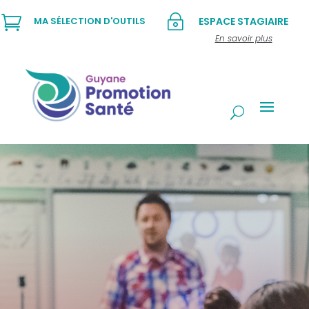

~
MA SÉLECTION D'OUTILS
ESPACE STAGIAIRE
En savoir plus