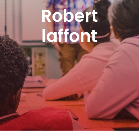
Robert
laffont