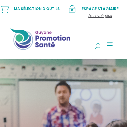

~
MA SÉLECTION D'OUTILS
ESPACE STAGIAIRE
En savoir plus