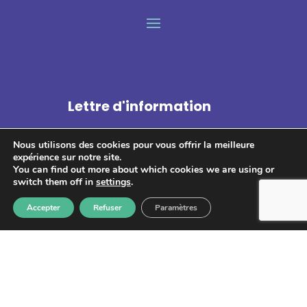
Lettre d'information
Nous utilisons des cookies pour vous offrir la meilleure
expérience sur notre site.
You can find out more about which cookies we are using or
switch them off in
settings
.
S'abonner
Accepter
Refuser
Paramètres
Les informations recueillies à partir de ce formulaire sont
enregistrées et transmises à GPS pour le traitement de votre
message. Aucun autre traitement ne sera effectué avec mes
informations. Vous disposez d'un droit d'accès, de rectification et
d'opposition aux données vous concernant. Vous pouvez vous
désinscrire en accédant au
formulaire de gestion des données
personnelles.