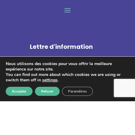
Lettre d'information
Nous utilisons des cookies pour vous offrir la meilleure
expérience sur notre site.
You can find out more about which cookies we are using or
switch them off in
settings
.
S'abonner
Accepter
Refuser
Paramètres
Les informations recueillies à partir de ce formulaire sont
enregistrées et transmises à GPS pour le traitement de votre
message. Aucun autre traitement ne sera effectué avec mes
informations. Vous disposez d'un droit d'accès, de rectification et
d'opposition aux données vous concernant. Vous pouvez vous
désinscrire en accédant au
formulaire de gestion des données
personnelles.