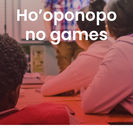
Ho’oponopo
no games