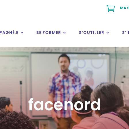

MA S
PAGNÉ.E
SE FORMER
S’OUTILLER
S’
facenord