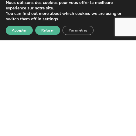
Lettre d'information
Nous utilisons des cookies pour vous offrir la meilleure
expérience sur notre site.
You can find out more about which cookies we are using or
switch them off in
settings
.
Accepter
Refuser
Paramètres
S'abonner
Les informations recueillies à partir de ce formulaire sont
enregistrées et transmises à GPS pour le traitement de votre
message. Aucun autre traitement ne sera effectué avec mes
informations. Vous disposez d'un droit d'accès, de rectification et
d'opposition aux données vous concernant. Vous pouvez vous
désinscrire en accédant au
formulaire de gestion des données
personnelles.
GPS
2026
– Tous droits réservés –
Mentions