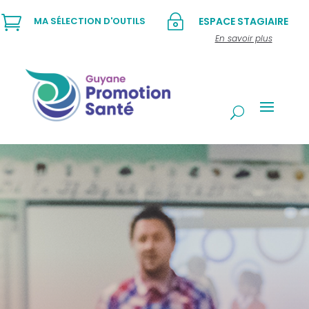

~
MA SÉLECTION D'OUTILS
ESPACE STAGIAIRE
En savoir plus