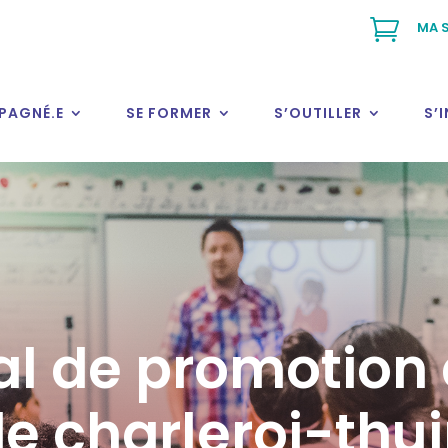

MA S
PAGNÉ.E
SE FORMER
S’OUTILLER
S’
al de promotion 
e charleroi-thu