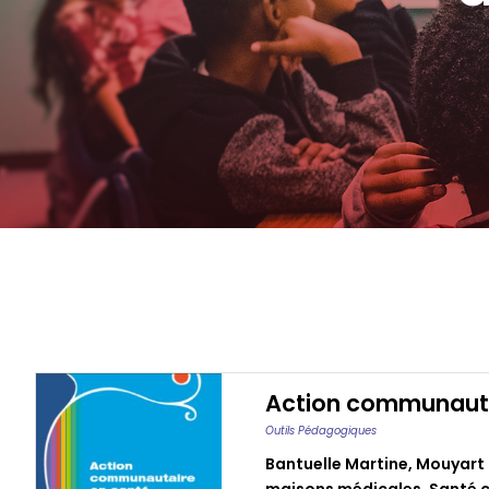
Action communautair
Outils Pédagogiques
Bantuelle Martine
,
Mouyart 
maisons médicales
,
Santé 