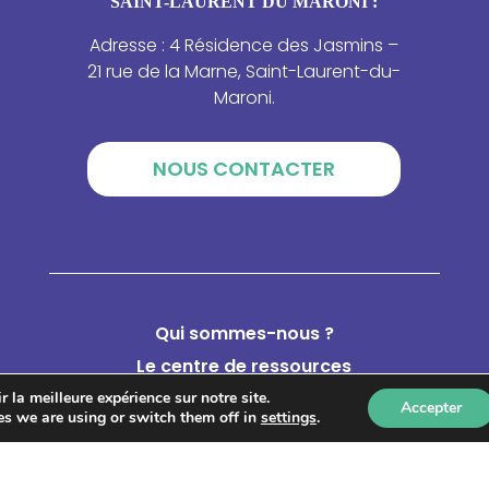
SAINT-LAURENT DU MARONI :
Adresse : 4 Résidence des Jasmins –
21 rue de la Marne, Saint-Laurent-du-
Maroni.
NOUS CONTACTER
Qui sommes-nous ?
Le centre de ressources
Catalogue de formations
 la meilleure expérience sur notre site.
Accepter
s we are using or switch them off in
settings
.
Annuaire des acteurs