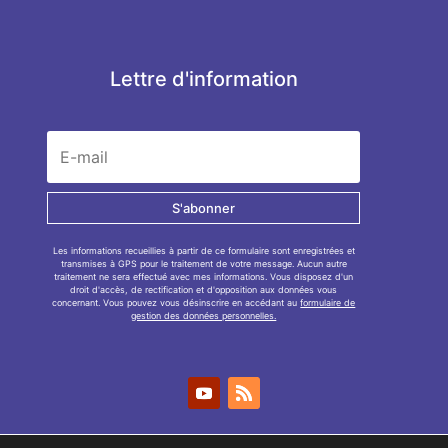
Lettre d'information
S'abonner
Les informations recueillies à partir de ce formulaire sont enregistrées et
transmises à GPS pour le traitement de votre message. Aucun autre
traitement ne sera effectué avec mes informations. Vous disposez d'un
droit d'accès, de rectification et d'opposition aux données vous
concernant. Vous pouvez vous désinscrire en accédant au
formulaire de
gestion des données personnelles.