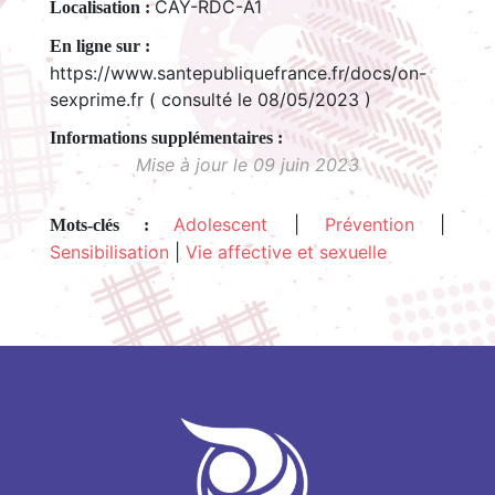
CAY-RDC-A1
Localisation :
En ligne sur :
https://www.santepubliquefrance.fr/docs/on-
sexprime.fr ( consulté le 08/05/2023 )
Mise à jour le 09 juin 2023
Adolescent
|
Prévention
|
Mots-clés :
Sensibilisation
|
Vie affective et sexuelle