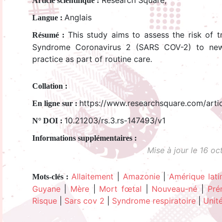
Research Square,
Article scientifique :
Anglais
Langue :
This study aims to assess the risk of 
Résumé :
Syndrome Coronavirus 2 (SARS COV-2) to newb
practice as part of routine care.
Collation :
https://www.researchsquare.com/artic
En ligne sur :
10.21203/rs.3.rs-147493/v1
N° DOI :
Mise à jour le 16 o
Allaitement
|
Amazonie
|
Amérique lati
Mots-clés :
Guyane
|
Mère
|
Mort fœtal
|
Nouveau-né
|
Pré
Risque
|
Sars cov 2
|
Syndrome respiratoire
|
Unité