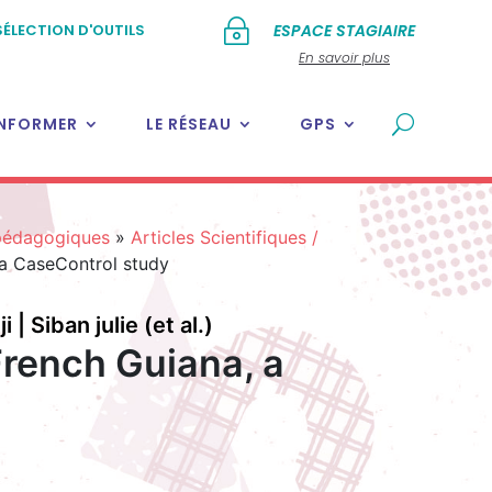
~
SÉLECTION D'OUTILS
ESPACE STAGIAIRE
En savoir plus
INFORMER
LE RÉSEAU
GPS
 pédagogiques
»
Articles Scientifiques /
 a CaseControl study
| Siban julie (et al.)
rench Guiana, a