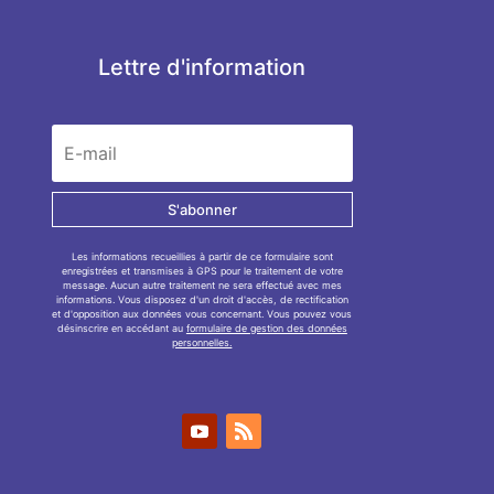
Lettre d'information
S'abonner
Les informations recueillies à partir de ce formulaire sont
enregistrées et transmises à GPS pour le traitement de votre
message. Aucun autre traitement ne sera effectué avec mes
informations. Vous disposez d'un droit d'accès, de rectification
et d'opposition aux données vous concernant. Vous pouvez vous
désinscrire en accédant au
formulaire de gestion des données
personnelles.