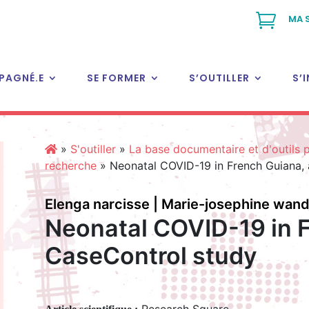

MA 
PAGNÉ.E
SE FORMER
S’OUTILLER
S’
»
S'outiller
»
La base documentaire et d'outils
recherche
»
Neonatal COVID-19 in French Guiana,
Elenga narcisse | Marie-josephine wandji 
Neonatal COVID-19 in F
CaseControl study