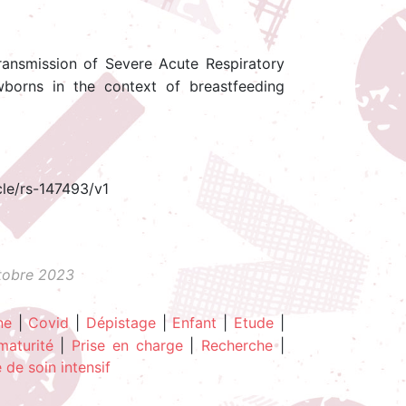
transmission of Severe Acute Respiratory
orns in the context of breastfeeding
le/rs-147493/v1
ctobre 2023
ne
|
Covid
|
Dépistage
|
Enfant
|
Etude
|
maturité
|
Prise en charge
|
Recherche
|
 de soin intensif