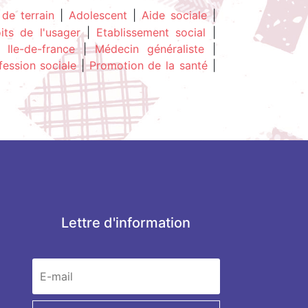
 de terrain
|
Adolescent
|
Aide sociale
|
its de l'usager
|
Etablissement social
|
|
Ile-de-france
|
Médecin généraliste
|
fession sociale
|
Promotion de la santé
|
Lettre d'information